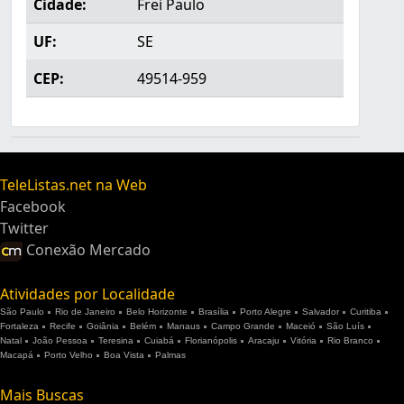
Cidade:
Frei Paulo
UF:
SE
CEP:
49514-959
TeleListas.net na Web
Facebook
Twitter
Conexão Mercado
Atividades por Localidade
São Paulo
Rio de Janeiro
Belo Horizonte
Brasília
Porto Alegre
Salvador
Curitiba
Fortaleza
Recife
Goiânia
Belém
Manaus
Campo Grande
Maceió
São Luís
Natal
João Pessoa
Teresina
Cuiabá
Florianópolis
Aracaju
Vitória
Rio Branco
Macapá
Porto Velho
Boa Vista
Palmas
Mais Buscas