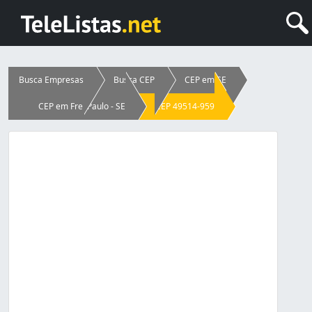
Busca Empresas
Busca CEP
CEP em SE
CEP em Frei Paulo - SE
CEP 49514-959